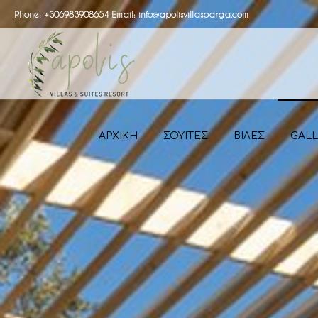
Phone: +306983908654 Email: info@apolisvillasparga.com
ΑΡΧΙΚΗ
ΣΟΥΊΤΕΣ
ΒΙΛΕΣ
GALL